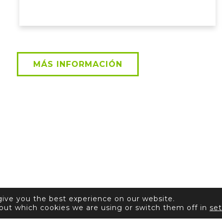
MÁS INFORMACIÓN
give you the best experience on our website.
out which cookies we are using or switch them off in
set