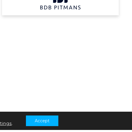
Accept
tings
.