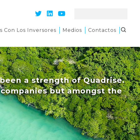
s Con Los Inversores
Medios
Contactos
been a strength of Quadrise.
IM companies but amongst the