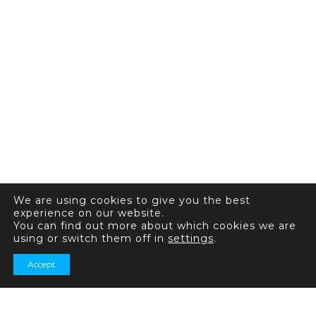
We are using cookies to give you the best
experience on our website.
You can find out more about which cookies we are
using or switch them off in
settings
.
Accept