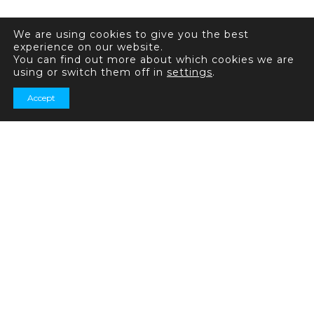
We are using cookies to give you the best
experience on our website.
You can find out more about which cookies we are
using or switch them off in
settings
.
Accept
+44 20 7031 7321
+44 20 7031 7339
Consultas generales